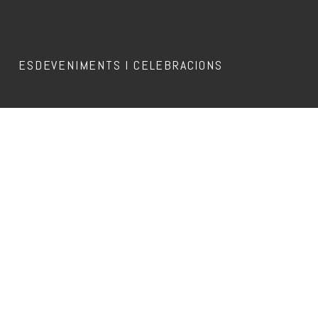
ESDEVENIMENTS I CELEBRACIONS
Aquest esdeveniment ja ha passat.
APEROL DJ