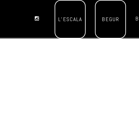
B
L’ESCALA
BEGUR
Aquest esdeveniment ja ha passat.