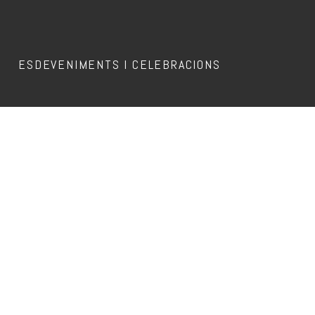
ESDEVENIMENTS I CELEBRACIONS
Aquest esdeveniment ja ha passat.
APEROL