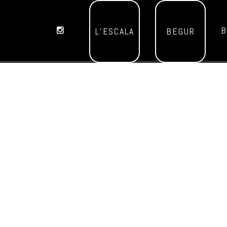
B
L’ESCALA
BEGUR
Aquest esdeveniment ja ha passat.