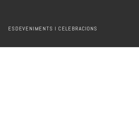
ESDEVENIMENTS I CELEBRACIONS
Aquest esdeveniment ja ha passat.
COLMADO DE