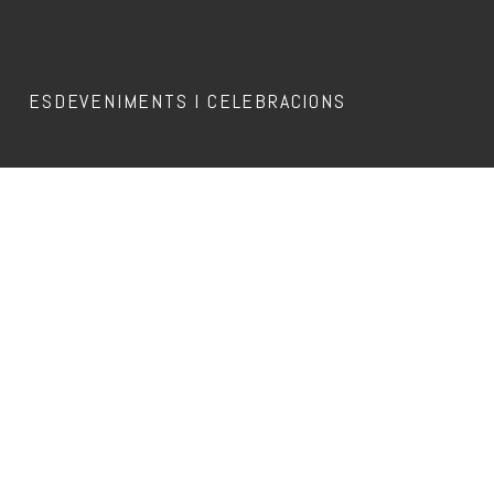
ESDEVENIMENTS I CELEBRACIONS
Aquest esdeveniment ja ha passat.
DJ DULCE