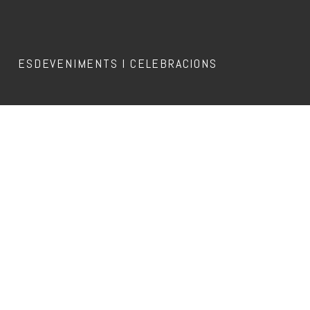
ESDEVENIMENTS I CELEBRACIONS
DJ KALI
All Events
26 setembre @ 23:30