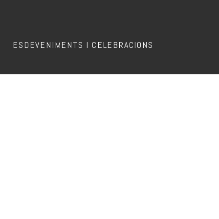
ESDEVENIMENTS I CELEBRACIONS
Aquest esdeveniment ja ha passat.
DJ SUNSET