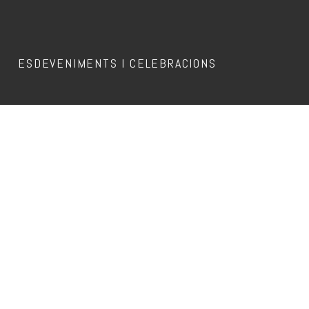
ESDEVENIMENTS I CELEBRACIONS
Aquest esdeveniment ja ha passat.
DJ THISORDER