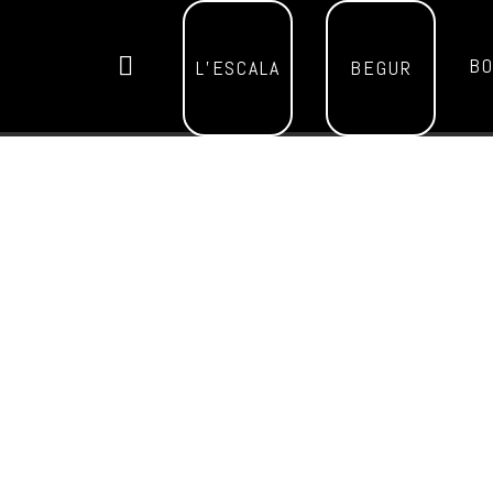
BO
L’ESCALA
BEGUR
Aquest esdeveniment ja ha passat.
GIULIA VAL