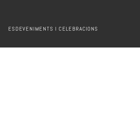
ESDEVENIMENTS I CELEBRACIONS
Aquest esdeveniment ja ha passat.
GORKA BENITEZ