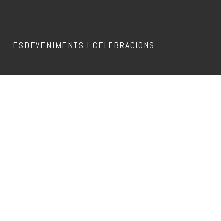
ESDEVENIMENTS I CELEBRACIONS
Aquest esdeveniment ja ha passat.
PLANTA BAIXA