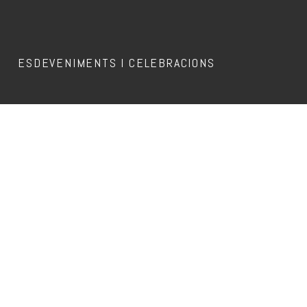
ESDEVENIMENTS I CELEBRACIONS
Aquest esdeveniment ja ha passat.
PLANTA BAIXA