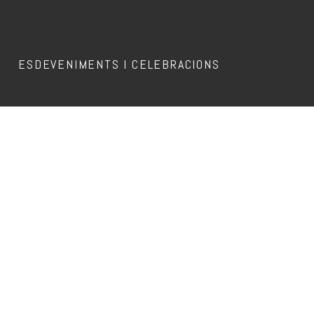
ESDEVENIMENTS I CELEBRACIONS
Aquest esdeveniment ja ha passat.
VICTOR DE