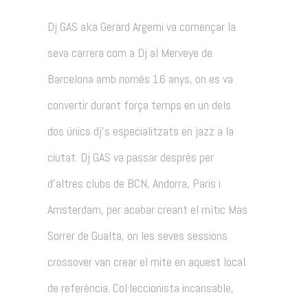
Dj GAS aka Gerard Argemi va començar la
seva carrera com a Dj al Merveye de
Barcelona amb només 16 anys, on es va
convertir durant força temps en un dels
dos únics dj's especialitzats en jazz a la
ciutat. Dj GAS va passar després per
d'altres clubs de BCN, Andorra, Paris i
Amsterdam, per acabar creant el mític Mas
Sorrer de Gualta, on les seves sessions
crossover van crear el mite en aquest local
de referència. Col·leccionista incansable,