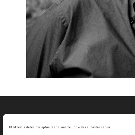
Utilitzem galetes per optimitzar el nostre lloc web i el nostre servei.