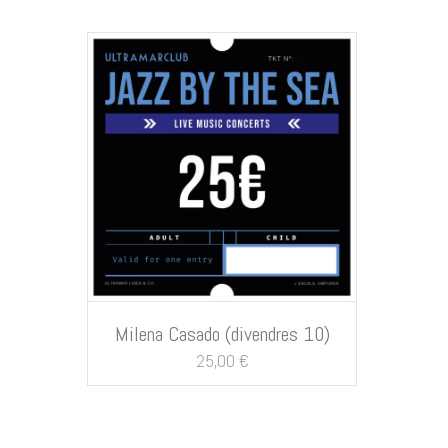
AFEGEIX A LA CISTELLA
Milena Casado (divendres 10)
25,00
€