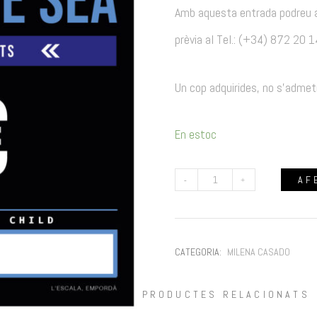
Amb aquesta entrada podreu acc
prèvia al Tel.: (+34) 872 20 
Un cop adquirides, no s’admet
En estoc
AF
QUANTITAT
DE
CATEGORIA:
MILENA CASADO
MILENA
PRODUCTES RELACIONATS