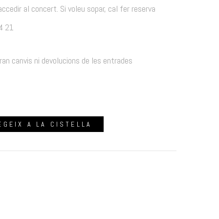
edir al concert. Si voleu sopar, cal fer reserva
14 21
ran canvis ni devolucions de les entrades
EGEIX A LA CISTELLA