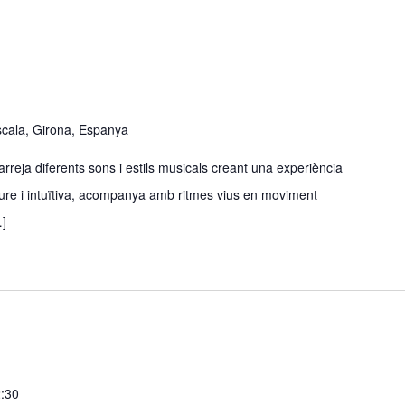
Escala, Girona, Espanya
rreja diferents sons i estils musicals creant una experiència
iure i intuïtiva, acompanya amb ritmes vius en moviment
…]
2:30