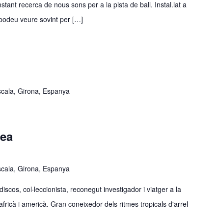
tant recerca de nous sons per a la pista de ball. Instal.lat a
podeu veure sovint per […]
Escala, Girona, Espanya
nea
Escala, Girona, Espanya
s, col·leccionista, reconegut investigador i viatger a la
fricà i americà. Gran coneixedor dels ritmes tropicals d'arrel