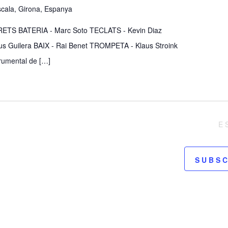
Escala, Girona, Espanya
TS BATERIA - Marc Soto TECLATS - Kevin Diaz
 Guilera BAIX - Rai Benet TROMPETA - Klaus Stroink
trumental de […]
E
SUBSC