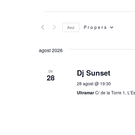
Esdeveniments
Propers
Avui
SELECCIONA
agost 2026
UNA
Dj Sunset
DV
28
DATA.
28 agost @ 19:30
Ultramar
C/ de la Torre 1, L'