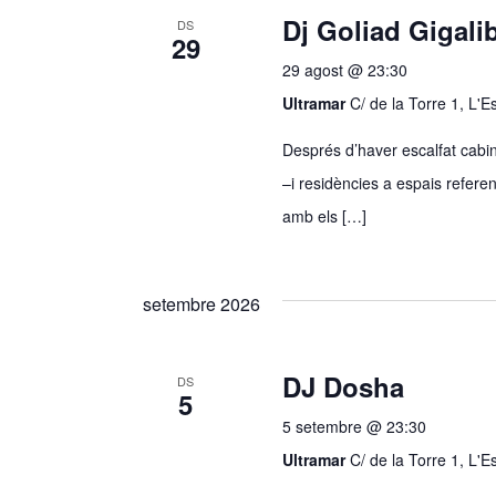
Dj Goliad Gigali
DS
29
29 agost @ 23:30
Ultramar
C/ de la Torre 1, L'
Després d’haver escalfat cab
–i residències a espais refer
amb els […]
setembre 2026
DJ Dosha
DS
5
5 setembre @ 23:30
Ultramar
C/ de la Torre 1, L'