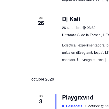
Dj Kali
DS
26
26 setembre @ 23:30
Ultramar
C/ de la Torre 1, L'
Eclèctica i experimentadora, ba
única en diàleg amb lespai. Ll
constant. Un viatge musical [
octubre 2026
Playgrxvnd
DS
3
Destacats
3 octubre @ 2