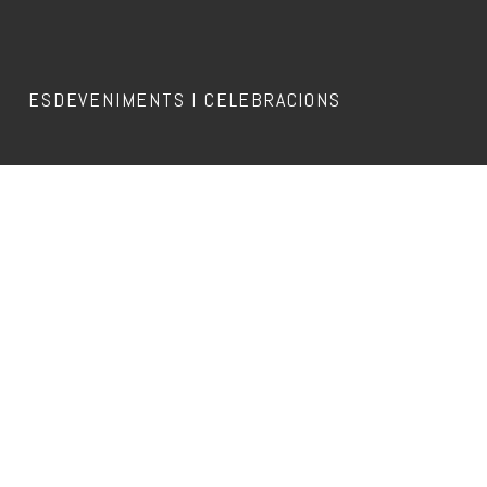
ESDEVENIMENTS I CELEBRACIONS
Aquest esdeveniment ja ha passat.
DJ MIGUELITO