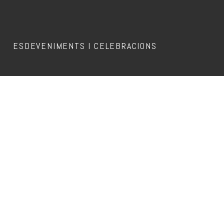
ESDEVENIMENTS I CELEBRACIONS
Aquest esdeveniment ja ha passat.
MOHS