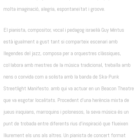
molta imaginació, alegria, espontaneïtat i groove.
El pianista, compositor, vocal i pedagog israelià Guy Mintus
està igualment a gust tant si comparteix escenari amb
llegendes del jazz, composa per a orquestres clàssiques,
col·labora amb mestres de la música tradicional, treballa amb
nens o convida com a solista amb la banda de Ska-Punk
Streetlight Manifesto. amb qui va actuar en un Beacon Theatre
que va esgotar localitats. Procedent d’una herència mixta de
jueus iraquians, marroquins i polonesos, la seva música és un
punt de trobada entre diferents rius d’inspiració que flueixen
lliurement els uns als altres. Un pianista de concert format