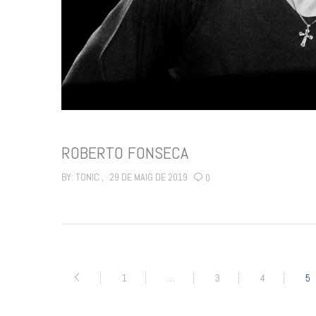
ROBERTO FONSECA
BY:
TONIC
29 DE MAIG DE 2019
0
1
…
3
4
5