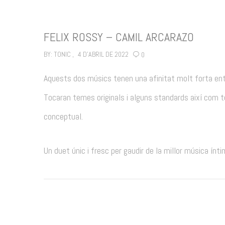
FELIX ROSSY – CAMIL ARCARAZO
BY:
TONIC
4 D'ABRIL DE 2022
0
Aquests dos músics tenen una afinitat molt forta entr
Tocaran temes originals i alguns standards així com t
conceptual.
Un duet únic i fresc per gaudir de la millor música ín