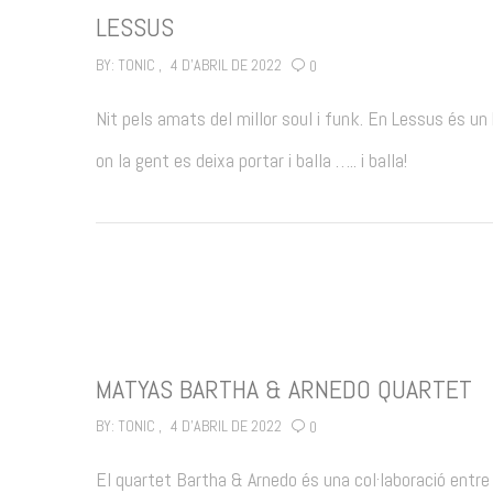
LESSUS
BY:
TONIC
4 D'ABRIL DE 2022
0
Nit pels amats del millor soul i funk. En Lessus és un
on la gent es deixa portar i balla ….. i balla!
MATYAS BARTHA & ARNEDO QUARTET
BY:
TONIC
4 D'ABRIL DE 2022
0
El quartet Bartha & Arnedo és una col·laboració entre