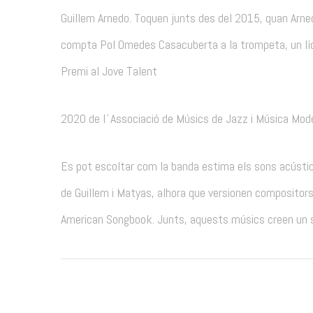
Guillem Arnedo. Toquen junts des del 2015, quan Arned
compta Pol Omedes Casacuberta a la trompeta, un líd
Premi al Jove Talent
2020 de l´Associació de Músics de Jazz i Música Mod
Es pot escoltar com la banda estima els sons acústics 
de Guillem i Matyas, alhora que versionen compositor
American Songbook. Junts, aquests músics creen un s