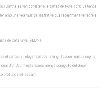
o i Bartha es van conèixer a la ciutat de Nova York. La banda
er amb una veu musical distintiva que recentment va rebre el
erna de Catalunya (AMJM).
i el veritable i elegant art del swing. Toquen música original
s com J.S. Bach i estàndards menys coneguts del Great
o profund i refrescant.