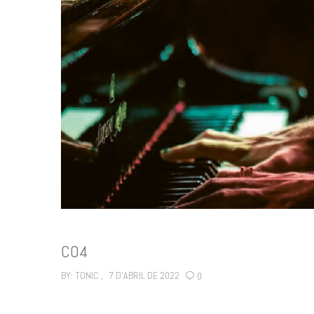
C04
BY:
TONIC
7 D'ABRIL DE 2022
0